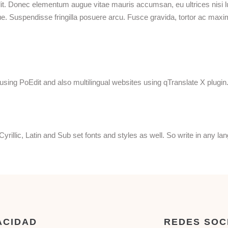
lit. Donec elementum augue vitae mauris accumsan, eu ultrices nisi l
que. Suspendisse fringilla posuere arcu. Fusce gravida, tortor ac maxi
 using PoEdit and also multilingual websites using qTranslate X plugi
yrillic, Latin and Sub set fonts and styles as well. So write in any l
ACIDAD
REDES SOC