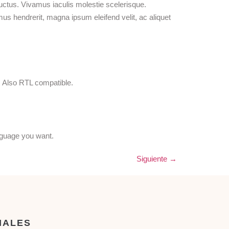
uctus. Vivamus iaculis molestie scelerisque.
mus hendrerit, magna ipsum eleifend velit, ac aliquet
n. Also RTL compatible.
anguage you want.
Siguiente
→
IALES