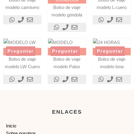
modelo camisero
Bolso de viaje
modelo L cuero
modelo góndola
Preguntar
Preguntar
Preguntar
LW - CUERO
PALOS
LONA
Bolso de viaje
Bolso de viaje
Bolso de viaje
modelo LW Cuero
modelo Palos
modelo lona
ENLACES
Inicio
Sobre nosotros