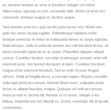
ex. Aenean tempus ac urna ut tincidunt. Integer vel metus
ullamcorper, egestas ex non, venenatis nibh. Morbi sit amet orci
commodo, tristique magna et, facilisis augue.
Sed semper urna orci, quis iaculis justo luctus non. Morbi non
ante nec lorem lacinia sagittis. Pellentesque habitant morbi
tristique senectus et netus et malesuada fames ac turpis egestas.
Nulla tempus, nulla ut vehicula laoreet, leo velit tincidunt lectus, sit
amet venenatis ligula lacus ac quam. Phasellus aliquam aliquet
cursus. Curabitur facilisis, est vitae scelerisque semper, enim elit
euismod justo, non laoreet dui quam id diam. Curabitur tincidunt
magna id leo euismod tincidunt. Sed ac enim id justo feugiat
ultrices. Nulla at fringilla lacus, a suscipit sapien. Mauris convallis
nulla eget porta accumsan. Aenean libero nunc, vulputate porta
lectus in, aliquet faucibus magna. Quisque vel velit accumsan,
rhoncus erat in, lacinia elit. Aenean ut mi lorem. Integer a leo
finibus, imperdiet est vel, blandit ex. Donec venenatis elit et iaculis
consectetur.