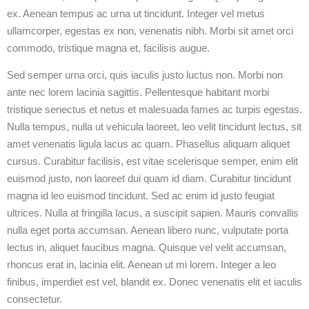
ex. Aenean tempus ac urna ut tincidunt. Integer vel metus
ullamcorper, egestas ex non, venenatis nibh. Morbi sit amet orci
commodo, tristique magna et, facilisis augue.
Sed semper urna orci, quis iaculis justo luctus non. Morbi non
ante nec lorem lacinia sagittis. Pellentesque habitant morbi
tristique senectus et netus et malesuada fames ac turpis egestas.
Nulla tempus, nulla ut vehicula laoreet, leo velit tincidunt lectus, sit
amet venenatis ligula lacus ac quam. Phasellus aliquam aliquet
cursus. Curabitur facilisis, est vitae scelerisque semper, enim elit
euismod justo, non laoreet dui quam id diam. Curabitur tincidunt
magna id leo euismod tincidunt. Sed ac enim id justo feugiat
ultrices. Nulla at fringilla lacus, a suscipit sapien. Mauris convallis
nulla eget porta accumsan. Aenean libero nunc, vulputate porta
lectus in, aliquet faucibus magna. Quisque vel velit accumsan,
rhoncus erat in, lacinia elit. Aenean ut mi lorem. Integer a leo
finibus, imperdiet est vel, blandit ex. Donec venenatis elit et iaculis
consectetur.