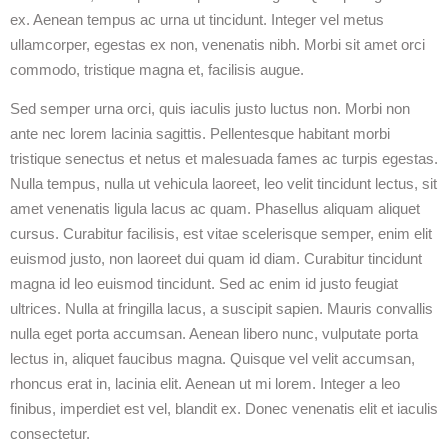
ex. Aenean tempus ac urna ut tincidunt. Integer vel metus
ullamcorper, egestas ex non, venenatis nibh. Morbi sit amet orci
commodo, tristique magna et, facilisis augue.
Sed semper urna orci, quis iaculis justo luctus non. Morbi non
ante nec lorem lacinia sagittis. Pellentesque habitant morbi
tristique senectus et netus et malesuada fames ac turpis egestas.
Nulla tempus, nulla ut vehicula laoreet, leo velit tincidunt lectus, sit
amet venenatis ligula lacus ac quam. Phasellus aliquam aliquet
cursus. Curabitur facilisis, est vitae scelerisque semper, enim elit
euismod justo, non laoreet dui quam id diam. Curabitur tincidunt
magna id leo euismod tincidunt. Sed ac enim id justo feugiat
ultrices. Nulla at fringilla lacus, a suscipit sapien. Mauris convallis
nulla eget porta accumsan. Aenean libero nunc, vulputate porta
lectus in, aliquet faucibus magna. Quisque vel velit accumsan,
rhoncus erat in, lacinia elit. Aenean ut mi lorem. Integer a leo
finibus, imperdiet est vel, blandit ex. Donec venenatis elit et iaculis
consectetur.